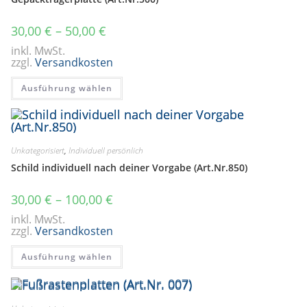
30,00
€
–
50,00
€
inkl. MwSt.
zzgl.
Versandkosten
Dieses
Ausführung wählen
Produkt
weist
mehrere
Varianten
auf.
Die
Optionen
Unkategorisiert
,
Individuell persönlich
können
auf
Schild individuell nach deiner Vorgabe (Art.Nr.850)
der
Produktseite
gewählt
30,00
€
–
100,00
€
werden
inkl. MwSt.
zzgl.
Versandkosten
Dieses
Ausführung wählen
Produkt
weist
mehrere
Varianten
auf.
Die