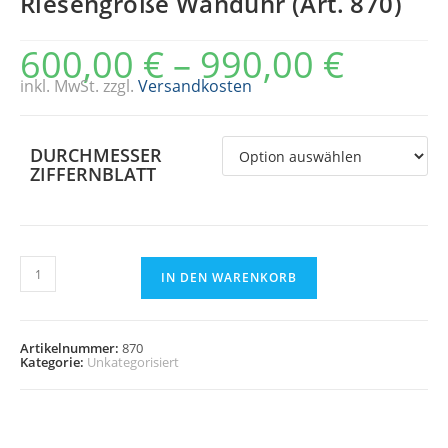
Riesengroße Wanduhr (Art. 870)
600,00
€
–
990,00
€
inkl. MwSt.
zzgl.
Versandkosten
DURCHMESSER
ZIFFERNBLATT
Riesengroße
Wanduhr
IN DEN WARENKORB
(Art.
870)
Menge
Artikelnummer:
870
Kategorie:
Unkategorisiert