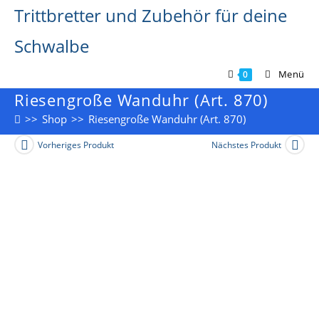
Zum
Trittbretter und Zubehör für deine
Inhalt
springen
Schwalbe
Menü
0
Riesengroße Wanduhr (Art. 870)
>>
Shop
>>
Riesengroße Wanduhr (Art. 870)
Vorheriges Produkt
Nächstes Produkt