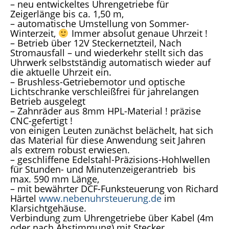
– neu entwickeltes Uhrengetriebe für
Zeigerlänge bis ca. 1,50 m,
– automatische Umstellung von Sommer-
Winterzeit,
Immer absolut genaue Uhrzeit !
– Betrieb über 12V Steckernetzteil, Nach
Stromausfall – und wiederkehr stellt sich das
Uhrwerk selbstständig automatisch wieder auf
die aktuelle Uhrzeit ein.
– Brushless-Getriebemotor und optische
Lichtschranke verschleißfrei für jahrelangen
Betrieb ausgelegt
– Zahnräder aus 8mm HPL-Material ! präzise
CNC-gefertigt !
von einigen Leuten zunächst belächelt, hat sich
das Material für diese Anwendung seit Jahren
als extrem robust erwiesen.
– geschliffene Edelstahl-Präzisions-Hohlwellen
für Stunden- und Minutenzeigerantrieb bis
max. 590 mm Länge,
– mit bewährter DCF-Funksteuerung von Richard
Härtel
www.nebenuhrsteuerung.de
im
Klarsichtgehäuse.
Verbindung zum Uhrengetriebe über Kabel (4m
oder nach Abstimmung) mit Stecker.