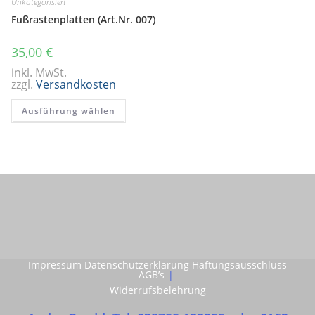
Unkategorisiert
Optionen
Fußrastenplatten (Art.Nr. 007)
können
auf
der
Produktseite
35,00
€
gewählt
werden
inkl. MwSt.
zzgl.
Versandkosten
Dieses
Ausführung wählen
Produkt
weist
mehrere
Varianten
auf.
Die
Optionen
können
auf
der
Produktseite
gewählt
werden
Impressum Datenschutzerklärung Haftungsausschluss
AGB’s
Widerrufsbelehrung