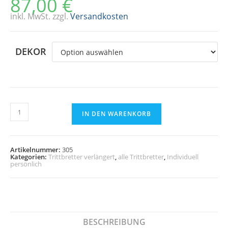
87,00
€
inkl. MwSt.
zzgl.
Versandkosten
DEKOR
Trittbretter,
verlängert+verbreitert
IN DEN WARENKORB
nach
deiner
Vorgabe
(Art.Nr.305)
Artikelnummer:
305
Menge
Kategorien:
Trittbretter verlängert
,
alle Trittbretter
,
Individuell
persönlich
BESCHREIBUNG