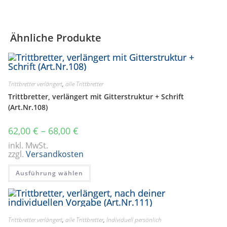
Ähnliche Produkte
Trittbretter verlängert
,
alle Trittbretter
Trittbretter, verlängert mit Gitterstruktur + Schrift
(Art.Nr.108)
62,00
€
–
68,00
€
inkl. MwSt.
zzgl.
Versandkosten
Dieses
Ausführung wählen
Produkt
weist
mehrere
Varianten
auf.
Die
Optionen
Trittbretter verlängert
,
alle Trittbretter
,
Individuell persönlich
können