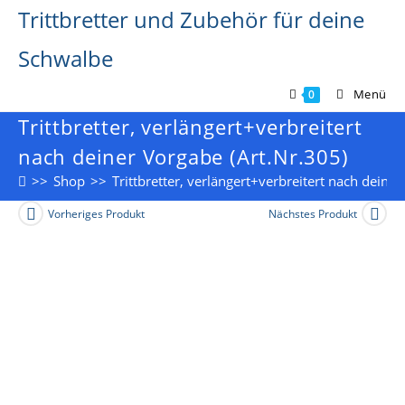
Zum
Trittbretter und Zubehör für deine
Inhalt
springen
Schwalbe
Menü
0
Trittbretter, verlängert+verbreitert
nach deiner Vorgabe (Art.Nr.305)
>>
Shop
>>
Trittbretter, verlängert+verbreitert nach deine
Vorheriges Produkt
Nächstes Produkt