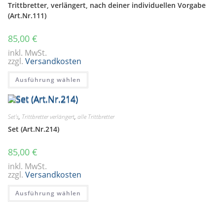
auf
Trittbretter, verlängert, nach deiner individuellen Vorgabe
der
(Art.Nr.111)
Produktseite
gewählt
werden
85,00
€
inkl. MwSt.
zzgl.
Versandkosten
Dieses
Ausführung wählen
Produkt
weist
mehrere
Varianten
auf.
Die
Set's
,
Trittbretter verlängert
,
alle Trittbretter
Optionen
Set (Art.Nr.214)
können
auf
der
Produktseite
85,00
€
gewählt
werden
inkl. MwSt.
zzgl.
Versandkosten
Dieses
Ausführung wählen
Produkt
weist
mehrere
Varianten