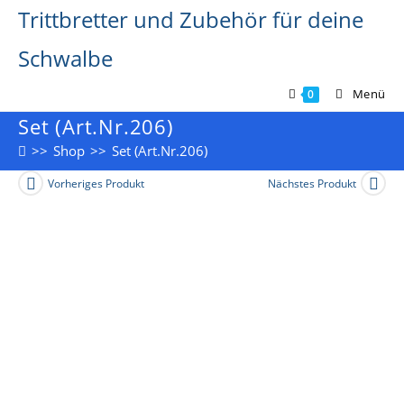
Zum
Trittbretter und Zubehör für deine
Inhalt
springen
Schwalbe
Menü
0
Set (Art.Nr.206)
>>
Shop
>>
Set (Art.Nr.206)
Vorheriges Produkt
Nächstes Produkt