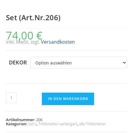
Set (Art.Nr.206)
74,00
€
inkl. MwSt.
zzgl.
Versandkosten
DEKOR
Set
(Art.Nr.206)
IN DEN WARENKORB
Menge
Artikelnummer:
206
Kategorien:
Set's
,
Trittbretter verlängert
,
alle Trittbretter