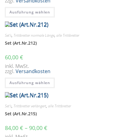
zzgl.
Versandkosten
Dieses
Ausführung wählen
Produkt
weist
mehrere
Varianten
auf.
Die
Set's
,
Trittbretter normale Länge
,
alle Trittbretter
Optionen
Set (Art.Nr.212)
können
auf
der
Produktseite
60,00
€
gewählt
werden
inkl. MwSt.
zzgl.
Versandkosten
Dieses
Ausführung wählen
Produkt
weist
mehrere
Varianten
auf.
Die
Set's
,
Trittbretter verlängert
,
alle Trittbretter
Optionen
Set (Art.Nr.215)
können
auf
der
Produktseite
84,00
€
–
90,00
€
gewählt
werden
inkl. MwSt.