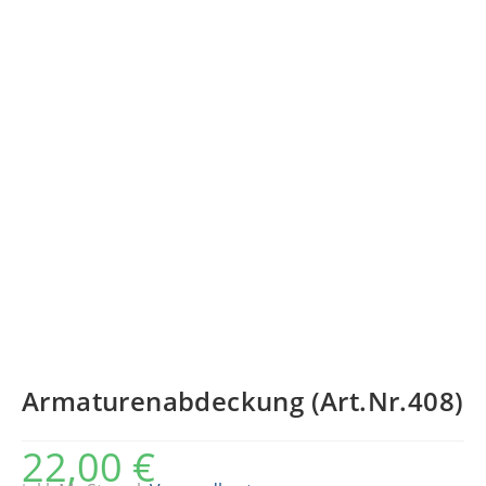
Armaturenabdeckung (Art.Nr.408)
22,00
€