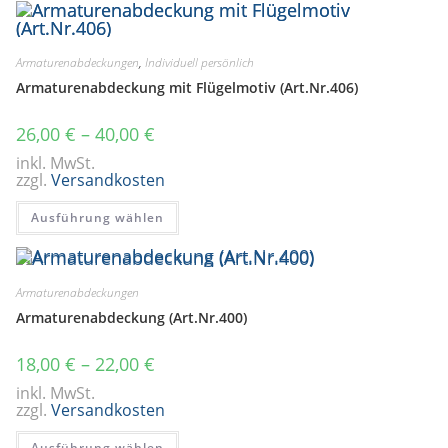
Armaturenabdeckungen
,
Individuell persönlich
Armaturenabdeckung mit Flügelmotiv (Art.Nr.406)
26,00
€
–
40,00
€
inkl. MwSt.
zzgl.
Versandkosten
Dieses
Ausführung wählen
Produkt
weist
mehrere
Varianten
auf.
Die
Armaturenabdeckungen
Optionen
Armaturenabdeckung (Art.Nr.400)
können
auf
der
Produktseite
18,00
€
–
22,00
€
gewählt
werden
inkl. MwSt.
zzgl.
Versandkosten
Dieses
Ausführung wählen