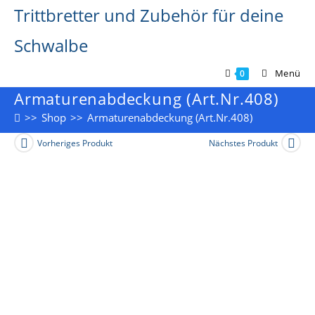
Zum
Trittbretter und Zubehör für deine
Inhalt
springen
Schwalbe
Menü
0
Armaturenabdeckung (Art.Nr.408)
>>
Shop
>>
Armaturenabdeckung (Art.Nr.408)
Vorheriges Produkt
Nächstes Produkt