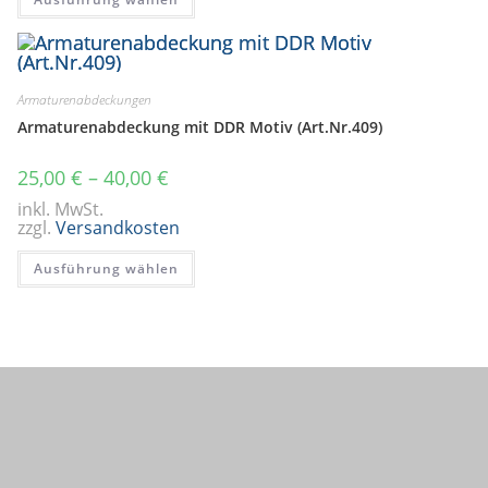
Produkt
weist
mehrere
Varianten
auf.
Die
Optionen
Armaturenabdeckungen
können
auf
Armaturenabdeckung mit DDR Motiv (Art.Nr.409)
der
Produktseite
gewählt
25,00
€
–
40,00
€
werden
inkl. MwSt.
zzgl.
Versandkosten
Dieses
Ausführung wählen
Produkt
weist
mehrere
Varianten
auf.
Die
Optionen
können
auf
der
Produktseite
gewählt
werden